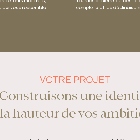
ers-retours maîtrisés,
Tous les fichiers sources, l
ité qui vous ressemble
complète et les déclinaisons
VOTRE PROJET
Construisons une identi
 la hauteur de vos ambit