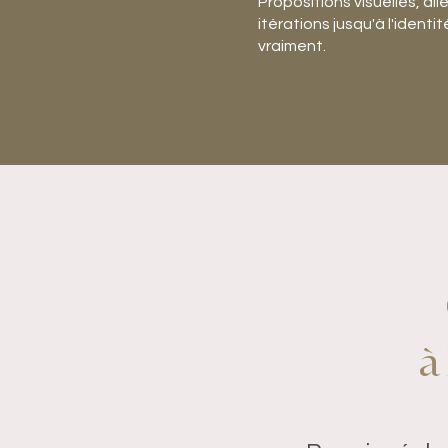
Propositions visuelles, all
itérations jusqu'à l'ident
vraiment.
à