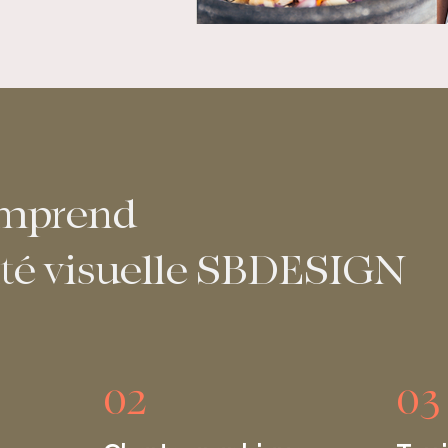
omprend
ité visuelle SBDESIGN
02
03