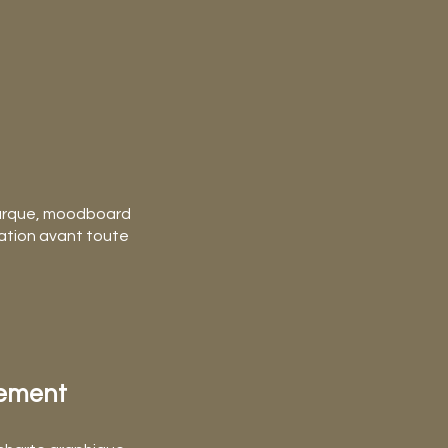
 marque, moodboard
dation avant toute
iement