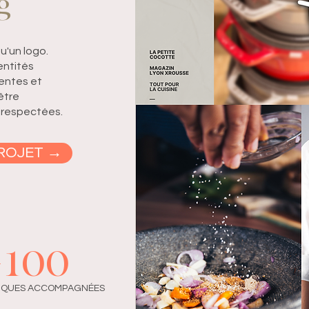
g
u'un logo.
entités
rentes et
être
 respectées.
ROJET →
+100
QUES ACCOMPAGNÉES