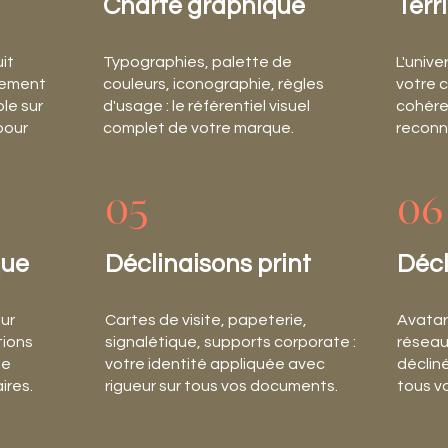
Charte graphique
Terr
uit
Typographies, palette de
L'unive
nement
couleurs, iconographie, règles
votre 
ble sur
d'usage : le référentiel visuel
cohér
pour
complet de votre marque.
reconn
05
06
que
Déclinaisons print
Décl
our
Cartes de visite, papeterie,
Avatar
tions
signalétique, supports corporate :
réseau
ne
votre identité appliquée avec
déclin
ires.
rigueur sur tous vos documents.
tous v