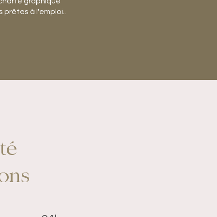
a charte graphique
 prêtes à l'emploi..
té
ions