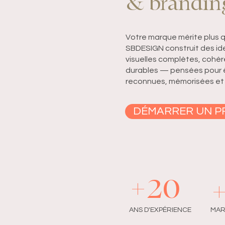
& brandin
Votre marque mérite plus q
SBDESIGN construit des id
visuelles complètes, cohé
durables — pensées pour 
reconnues, mémorisées et
DÉMARRER UN P
+20
ANS D'EXPÉRIENCE
MAR