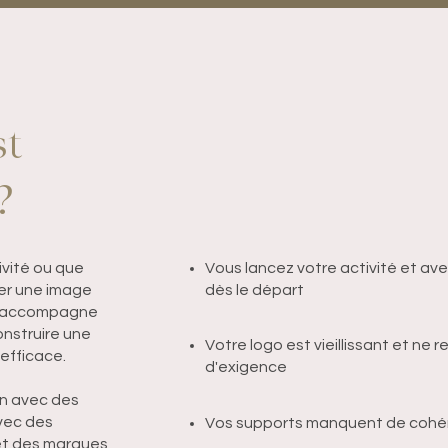
st
?
ivité ou que
Vous lancez votre activité et ave
uer une image
dès le départ
s accompagne
nstruire une
Votre logo est vieillissant et ne r
 efficace.
d'exigence
ien avec des
vec des
Vos supports manquent de cohé
 et des marques