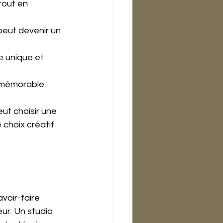
tout en 
peut devenir un 
e unique et 
 mémorable.
ut choisir une 
choix créatif 
voir-faire 
r. Un studio 