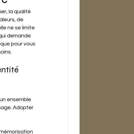
, la qualité 
valeurs, de 
le ne se limite 
 qui demande 
tique pour vous 
oins.
ntité 
t un ensemble 
sage. Adopter 
a mémorisation 