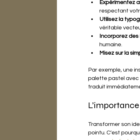
Expérimentez av
respectant votr
Utilisez la typ
véritable vecte
Incorporez des 
humaine.
Misez sur la simp
Par exemple, une ins
palette pastel avec 
traduit immédiateme
L’importanc
Transformer son iden
pointu. C’est pourq