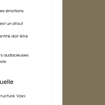
 des émotions 
 est un atout 
dentité doit être 
rs audacieuses 
oix 
uelle
ructuré. Voici 