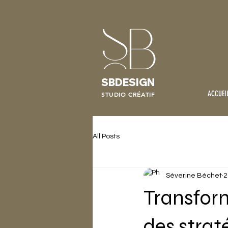
SBDESIGN
ACCUEI
STUDIO CRÉATIF
All Posts
Séverine Béchet
2
Transform
des strat