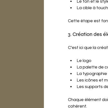
Le ton et le sty
La cible à touc
Cette étape est fon
3. Création des 
C’est ici que la créa
Le logo
La palette de c
La typographie
Les icônes et m
Les supports de
Chaque élément doi
cohérent.