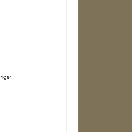
:
riger.