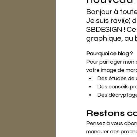
Bonjour à toute
Je suis ravi(e)
SBDESIGN ! Ce n
graphique, au b
Pourquoi ce blog ?
Pour partager mon ex
votre image de marq
Des études de ca
Des conseils pr
Des décryptage
Restons co
Pensez à vous abonn
manquer des prochain