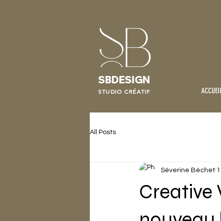
SBDESIGN
ACCUEI
STUDIO CRÉATIF
All Posts
Séverine Béchet
1
Creative 
nouveau b