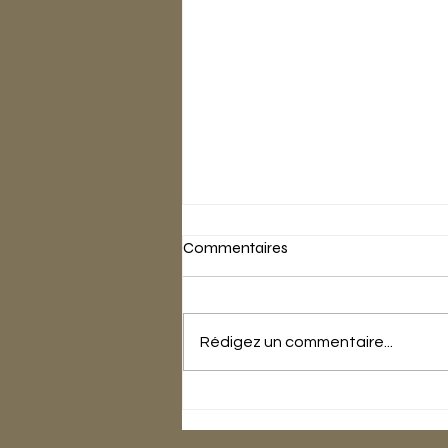
Commentaires
Rédigez un commentaire...
Transformez votre identité
visuelle avec des stratégies
créatives pour identité