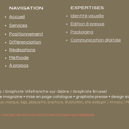
EXPERTISES
NAVIGATION
Identité visuelle
Accueil
Édition & presse
Services
Packaging
Positionnement
Communication digitale
Différenciation
Réalisations
Méthode
À propos
s /
Graphiste Villefranche-sur-Saône / Graphiste Brussel
que magazine • mise en page catalogue • graphiste presse • design éd
, marque, logo, plaquette, brochure, illustration, site webLyon
/ Annecy / M
• SITE RÉALISÉ PAR LE STUDIO DE CRÉATION GRAPHIQUE SBDESIGN